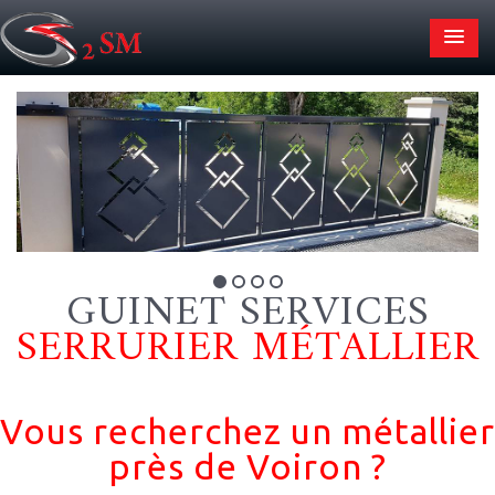
GUINET SERVICES
SERRURIER MÉTALLIER
Vous recherchez un métallier
près de Voiron ?