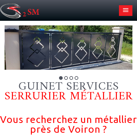
GUINET SERVICES
SERRURIER MÉTALLIER
Vous recherchez un métallier
près de Voiron ?