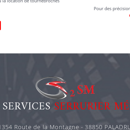
u la location de tournebroches
Pour des précisio
 SERVICES
SERRURIER MÉ
1354 Route de la Montagne - 38850 PALADR