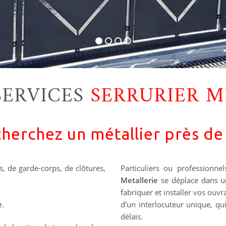
SERVICES
SERRURIER M
herchez un métallier près de
s, de garde-corps, de clôtures,
Particuliers ou professionnel
Metallerie
se déplace dans u
fabriquer et installer vos ouv
e
.
d’un interlocuteur unique, qui
délais.