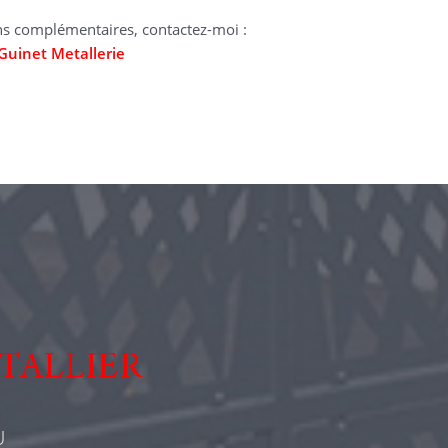
ns complémentaires, contactez-moi :
Guinet Metallerie
TALLIER
U