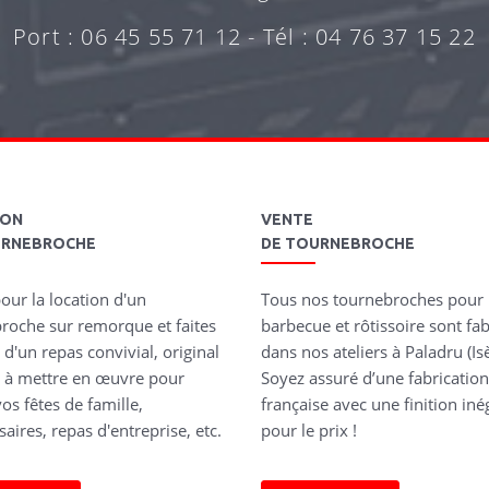
Port : 06 45 55 71 12 - Tél : 04 76 37 15 22
ION
VENTE
URNEBROCHE
DE TOURNEBROCHE
our la location d'un
Tous nos tournebroches pour
roche sur remorque et faites
barbecue et rôtissoire sont fa
 d'un repas convivial, original
dans nos ateliers à Paladru (Isè
le à mettre en œuvre pour
Soyez assuré d’une fabricatio
os fêtes de famille,
française avec une finition iné
aires, repas d'entreprise, etc.
pour le prix !