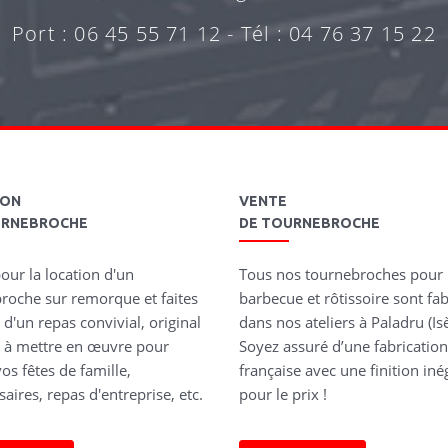
Port : 06 45 55 71 12 - Tél : 04 76 37 15 22
ION
VENTE
URNEBROCHE
DE TOURNEBROCHE
our la location d'un
Tous nos tournebroches pour
roche sur remorque et faites
barbecue et rôtissoire sont fa
 d'un repas convivial, original
dans nos ateliers à Paladru (Isè
le à mettre en œuvre pour
Soyez assuré d’une fabricatio
os fêtes de famille,
française avec une finition iné
aires, repas d'entreprise, etc.
pour le prix !