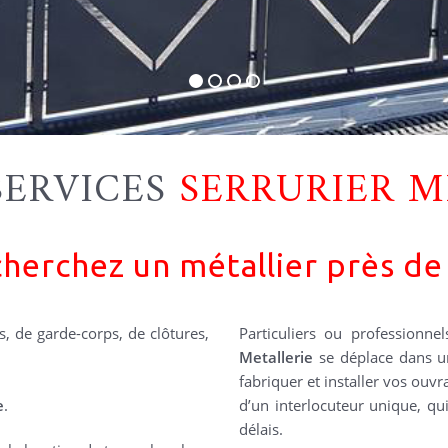
SERVICES
SERRURIER M
herchez un métallier près de
s, de garde-corps, de clôtures,
Particuliers ou professionnel
Metallerie
se déplace dans u
fabriquer et installer vos ouv
e
.
d’un interlocuteur unique, qui
délais.