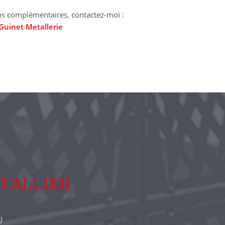
ns complémentaires, contactez-moi :
Guinet Metallerie
TALLIER
U