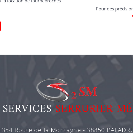
u la location de tournebroches
Pour des précisio
 SERVICES
SERRURIER MÉ
1354 Route de la Montagne - 38850 PALADR