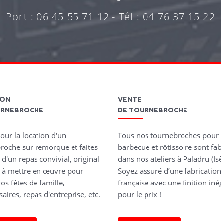
Port : 06 45 55 71 12 - Tél : 04 76 37 15 22
ION
VENTE
URNEBROCHE
DE TOURNEBROCHE
our la location d'un
Tous nos tournebroches pour
roche sur remorque et faites
barbecue et rôtissoire sont fa
 d'un repas convivial, original
dans nos ateliers à Paladru (Isè
le à mettre en œuvre pour
Soyez assuré d’une fabricatio
os fêtes de famille,
française avec une finition iné
aires, repas d'entreprise, etc.
pour le prix !