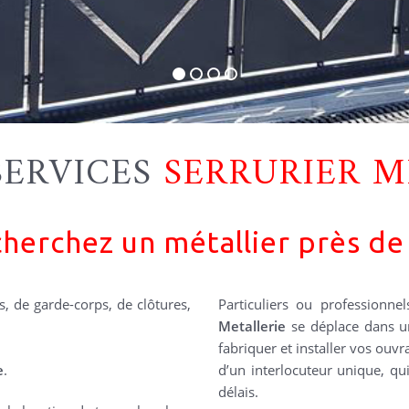
SERVICES
SERRURIER M
herchez un métallier près de
s, de garde-corps, de clôtures,
Particuliers ou professionnel
Metallerie
se déplace dans u
fabriquer et installer vos ouv
e
.
d’un interlocuteur unique, qui
délais.