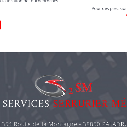
u la location de tournebroches
Pour des précisio
 SERVICES
SERRURIER MÉ
1354 Route de la Montagne - 38850 PALADR