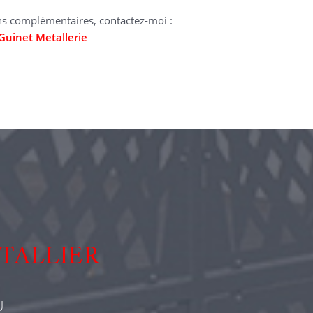
ns complémentaires, contactez-moi :
Guinet Metallerie
TALLIER
U