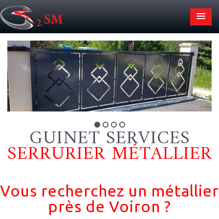
GUINET SERVICES
SERRURIER MÉTALLIER
Vous recherchez un métallier
près de Voiron ?