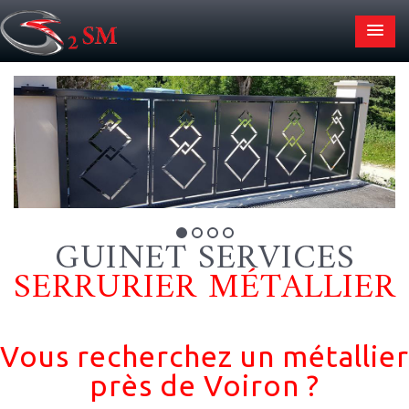
GUINET SERVICES
SERRURIER MÉTALLIER
Vous recherchez un métallier
près de Voiron ?